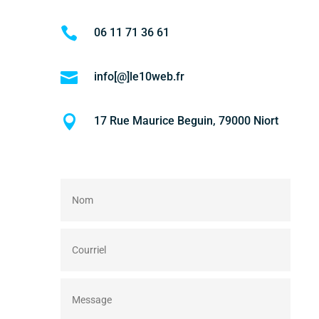

06 11 71 36 61

info[@]le10web.fr

17 Rue Maurice Beguin, 79000 Niort