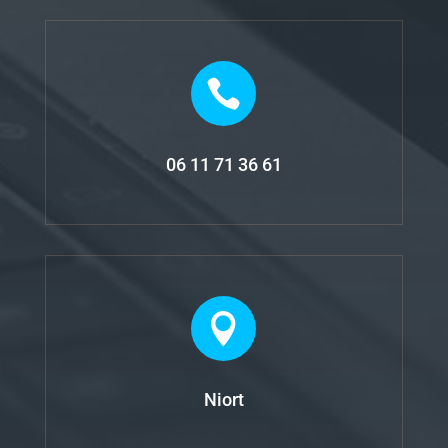

06 11 71 36 61

Niort