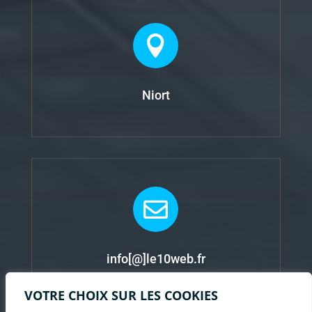

Niort

info[@]le10web.fr
VOTRE CHOIX SUR LES COOKIES