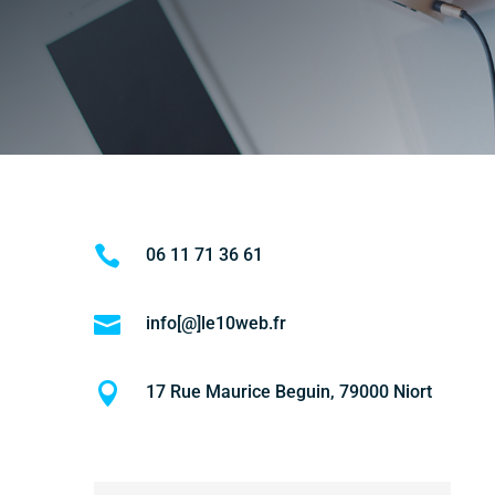

06 11 71 36 61

info[@]le10web.fr

17 Rue Maurice Beguin, 79000 Niort