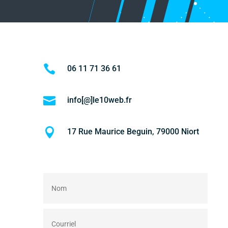

06 11 71 36 61

info[@]le10web.fr

17 Rue Maurice Beguin, 79000 Niort